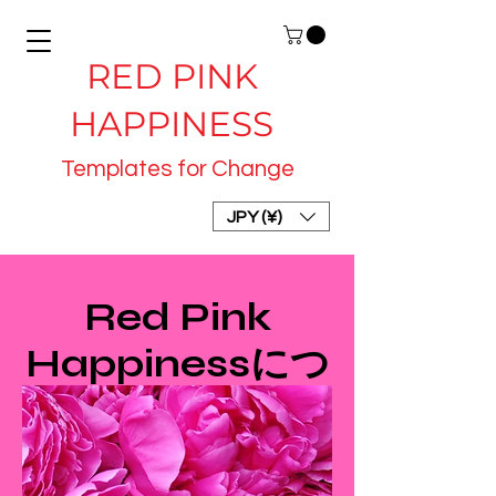
RED PINK
HAPPINESS
Templates for Change
JPY (¥)
Red Pink
Happinessにつ
いて